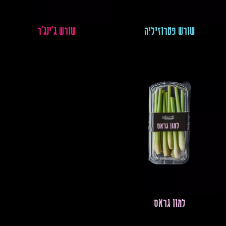
שורש פטרוזיליה
שורש ג'ינג'ר
למון גראס